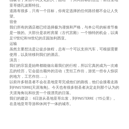
线吸引了来自不同文化的人，团结一个共同目标的信念：前往圣地
亚哥德孔波斯特拉。
道路有很多，只有一个目标，你肯定选择的任何路径都不会让人失
望。
宿舍
我们所有的酒店都已经选择极为谨慎和严格，与本公司的标准节奏
是一致的。大部分是农村房屋（古代宫殿）一个独特的机会，以满
足17世纪和18世纪的庄园加利西亚。
运输
虽然主要想法是让徒步旅程，总有一个可以支持汽车，可根据需要
使用，以及转移到我们的酒店。
演员：
我们的宗旨是始终都能做出最我们的行程，所以它真的成为一次难
忘的经历，它会提出额外的活动（烹饪工作坊，游览一些令人惊叹
的地方，工艺作坊……）
以前许多朝圣者不会在圣地亚哥完成他们的路线，他们会接着走路
到FINISTERRE(天涯海角)。今天也有很多朝圣者决定走到那个认为的
天涯海角玩和欣赏一个很漂亮的日落。
我们的建议： 6日游从圣地亚哥出发，到FINISTERRE（115公里）。
在圣地亚哥导游和休闲于一体的城市。